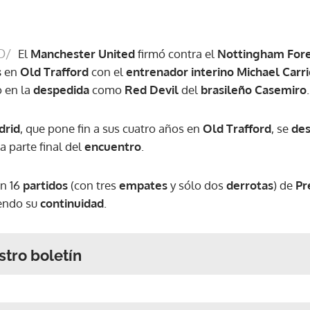
O/
El
Manchester United
firmó contra el
Nottingham For
s
en
Old Trafford
con el
entrenador interino
Michael Carri
o en la
despedida
como
Red Devil
del
brasileño
Casemiro
.
drid
, que pone fin a sus cuatro años en
Old Trafford
, se
des
a parte final del
encuentro
.
n 16
partidos
(con tres
empates
y sólo dos
derrotas
) de
Pr
endo su
continuidad
.
stro boletín