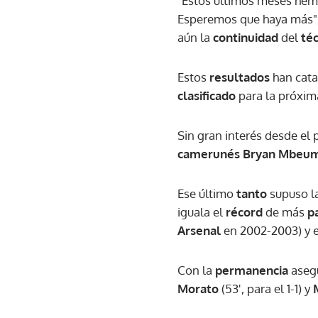
"Estos últimos meses he
Esperemos que haya más"
aún la
continuidad
del
té
Estos
resultados
han cata
clasificado
para la próxi
Sin gran interés desde el 
camerunés
Bryan Mbeu
Ese último
tanto
supuso l
iguala el
récord
de más
p
Arsenal
en 2002-2003) y 
Con la
permanencia
asegu
Morato
(53', para el 1-1) y