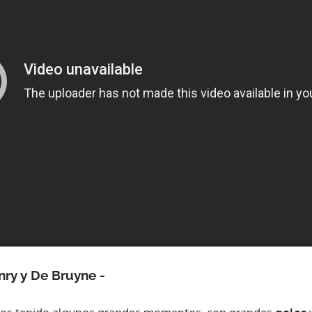
ACEPTAR
nry
y
De Bruyne
-