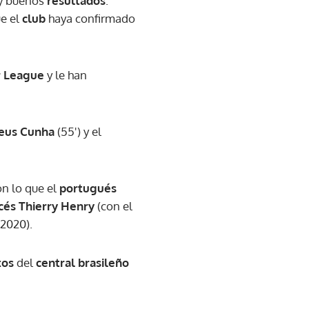
y buenos
resultados
.
ue el
club
haya confirmado
r League
y le han
eus Cunha
(55') y el
on lo que el
portugués
cés
Thierry Henry
(con el
2020).
tos
del
central brasileño