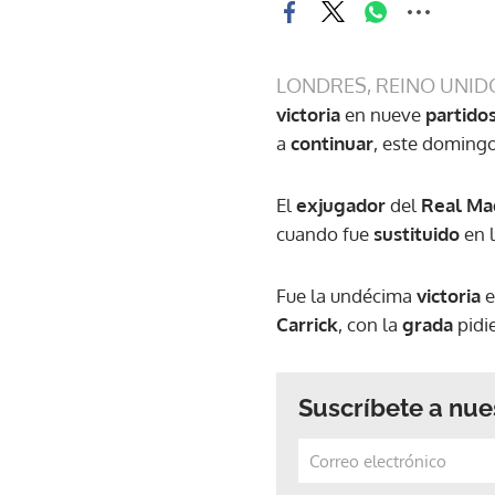
LONDRES, REINO UNID
victoria
en nueve
partido
a
continuar
, este doming
El
exjugador
del
Real Ma
cuando fue
sustituido
en l
Fue la undécima
victoria
e
Carrick
, con la
grada
pidi
Suscríbete a nue