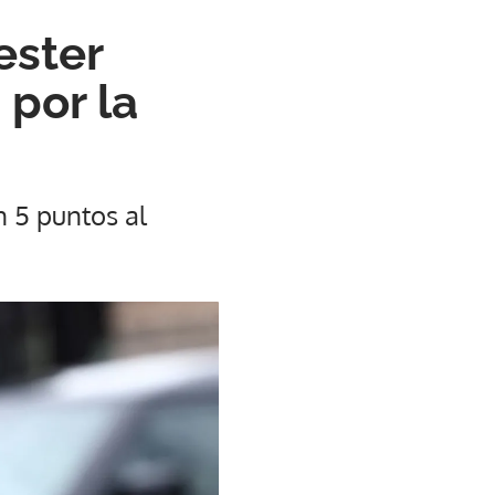
ester
 por la
n 5 puntos al