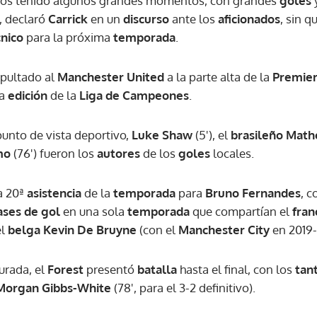
mos tenido algunos grandes momentos, con grandes
goles
, declaró
Carrick
en un
discurso
ante los
aficionados
, sin q
cnico
para la próxima
temporada
.
pultado al
Manchester United
a la parte alta de la
Premie
ma
edición
de la
Liga de Campeones
.
punto de vista deportivo,
Luke Shaw
(5'), el
brasileño
Math
mo
(76') fueron los
autores
de los
goles
locales.
a 20ª
asistencia
de la
temporada
para
Bruno Fernandes
, c
ases de gol
en una sola
temporada
que compartían el
fran
el
belga
Kevin De Bruyne
(con el
Manchester City
en 2019-
rada, el
Forest
presentó
batalla
hasta el final, con los
tan
Morgan Gibbs-White
(78', para el 3-2 definitivo).