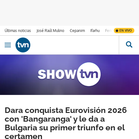
Últimas noticias
José Raúl Mulino
Cepanim
Ifarhu
Fenómeno de El Ni
EN VIVO
Ir al contenido
Obrir navegació
Dara conquista Eurovisión 2026
con 'Bangaranga' y le da a
Bulgaria su primer triunfo en el
certamen