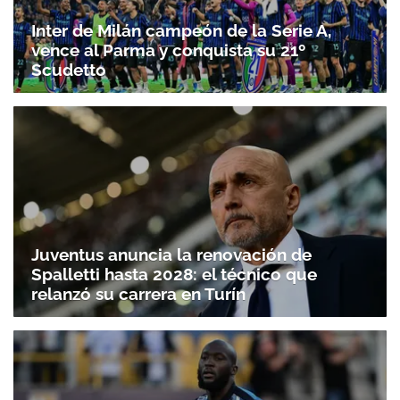
Inter de Milán campeón de la Serie A,
vence al Parma y conquista su 21º
Scudetto
Juventus anuncia la renovación de
Spalletti hasta 2028: el técnico que
relanzó su carrera en Turín