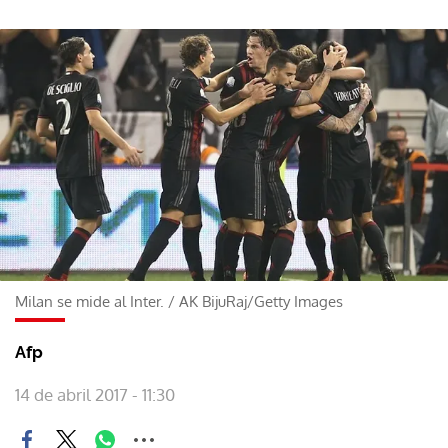
Milan se mide al Inter.
/
AK BijuRaj/Getty Images
Afp
14 de abril 2017 - 11:30