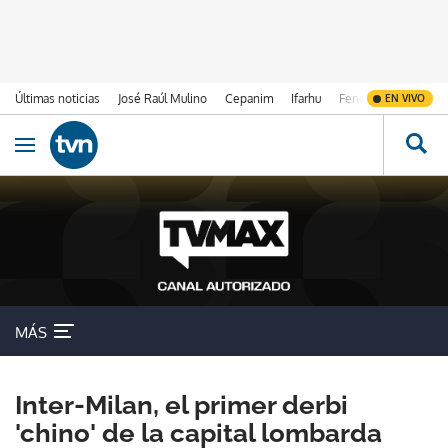
Últimas noticias
José Raúl Mulino
Cepanim
Ifarhu
Fenómeno de El Ni
EN VIVO
Ir al contenido
Obrir navegació
MÁS
Inter-Milan, el primer derbi
'chino' de la capital lombarda