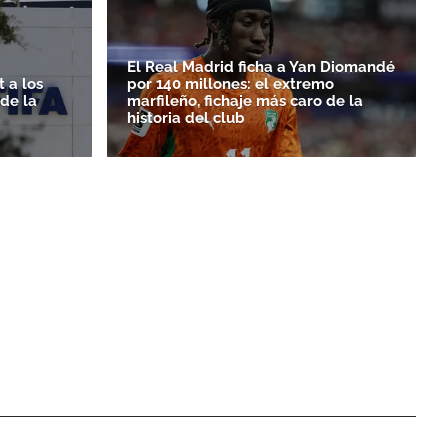
El Real Madrid ficha a Yan Diomandé
 a los
por 140 millones: el extremo
rde la
marfileño, fichaje más caro de la
historia del club