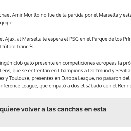
el Amir Murillo no fue de la partida por el Marsella y está
ACEPTAR
equipo.
l Ajax, al Marsella le espera el PSG en el Parque de los Pr
l fútbol francés.
ningún club galo presente en competiciones europeas la p
 Lens, que se enfrentan en Champions a Dortmund y Sevilla
es y Toulouse, presentes en Europa League, no pasaron del
 Conference League, que empató a dos el sábado con el Renn
quiere volver a las canchas en esta