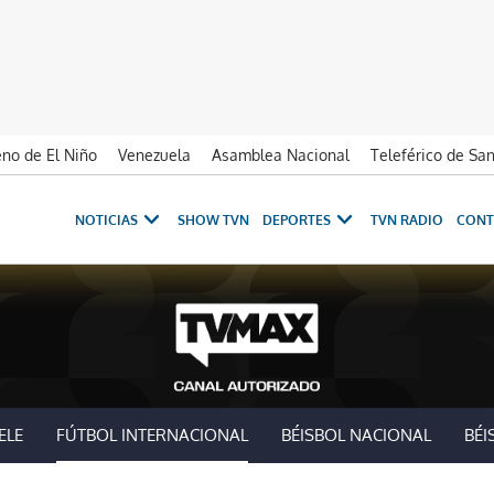
no de El Niño
Venezuela
Asamblea Nacional
Teleférico de Sa
NOTICIAS
SHOW TVN
DEPORTES
TVN RADIO
CONT
ELE
FÚTBOL INTERNACIONAL
BÉISBOL NACIONAL
BÉI