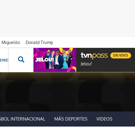
n Miguelito
Donald Trump
EN VIVO
ENIDOS ESPECIALES
NOVELAS
PROGRAMAS
GENTE TVN
PROG
Jelou!
SBOL INTERNACIONAL
MÁS DEPORTES
VIDEOS