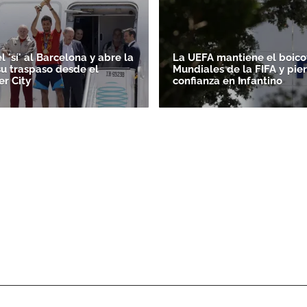
l 'sí' al Barcelona y abre la
La UEFA mantiene el boicot
su traspaso desde el
Mundiales de la FIFA y pie
r City
confianza en Infantino