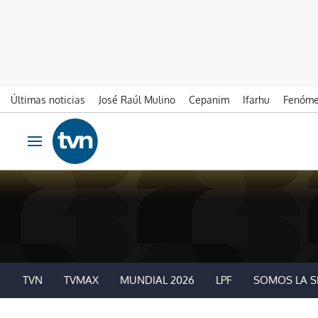
Últimas noticias
José Raúl Mulino
Cepanim
Ifarhu
Fenóme
Ir al contenido
Obrir navegació
TVN
TVMAX
MUNDIAL 2026
LPF
SOMOS LA S