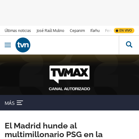
Últimas noticias
José Raúl Mulino
Cepanim
Ifarhu
Fenómeno de El Ni
EN VIVO
Ir al contenido
Obrir navegació
MÁS
El Madrid hunde al
multimillonario PSG en la