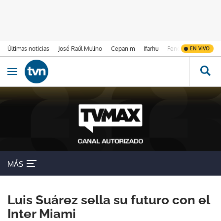
Últimas noticias
José Raúl Mulino
Cepanim
Ifarhu
Fenómeno de El Ni
EN VIVO
Ir al contenido
Obrir navegació
MÁS
Luis Suárez sella su futuro con el
Inter Miami