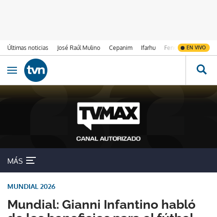
Últimas noticias
José Raúl Mulino
Cepanim
Ifarhu
Fenómeno de El Ni
EN VIVO
Ir al contenido
Obrir navegació
MÁS
MUNDIAL 2026
Mundial: Gianni Infantino habló