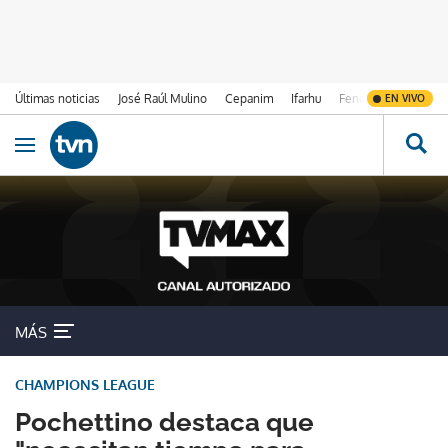
Últimas noticias
José Raúl Mulino
Cepanim
Ifarhu
Fenómeno de El Ni
EN VIVO
Ir al contenido
Obrir navegació
MÁS
CHAMPIONS LEAGUE
Pochettino destaca que