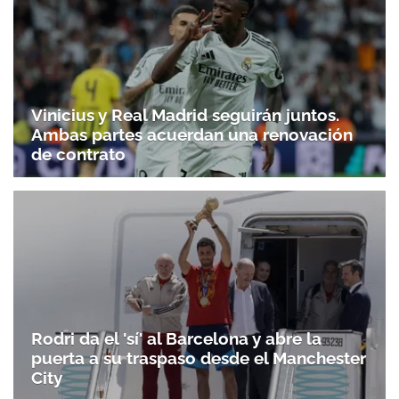
Vinicius y Real Madrid seguirán juntos.
Ambas partes acuerdan una renovación
de contrato
Rodri da el 'sí' al Barcelona y abre la
puerta a su traspaso desde el Manchester
City