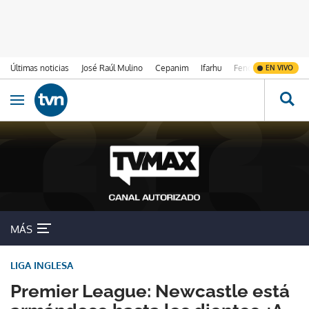
Últimas noticias
José Raúl Mulino
Cepanim
Ifarhu
Fenómeno de El Ni
EN VIVO
Ir al contenido
Obrir navegació
MÁS
LIGA INGLESA
Premier League: Newcastle está