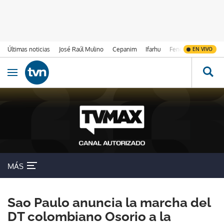
Últimas noticias
José Raúl Mulino
Cepanim
Ifarhu
Fenómeno de El Ni
EN VIVO
Ir al contenido
Obrir navegació
MÁS
Sao Paulo anuncia la marcha del
DT colombiano Osorio a la