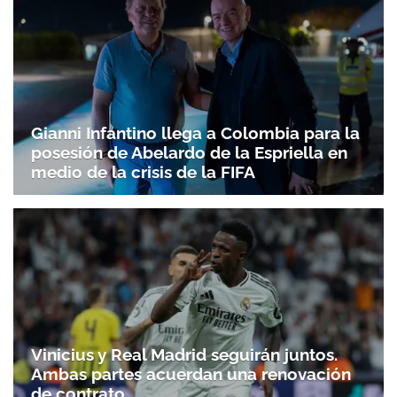
Gianni Infantino llega a Colombia para la
posesión de Abelardo de la Espriella en
medio de la crisis de la FIFA
Vinicius y Real Madrid seguirán juntos.
Ambas partes acuerdan una renovación
de contrato