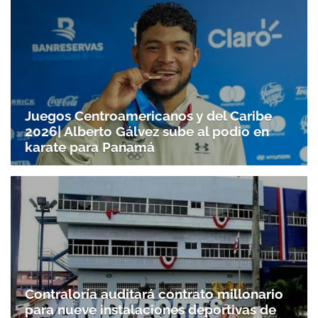
Juegos Centroamericanos y del Caribe
2026| Alberto Gálvez sube al podio en
karate para Panamá
Contraloría auditará contrato millonario
para nueve instalaciones deportivas de