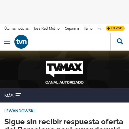
Últimas noticias
José Raúl Mulino
Cepanim
Ifarhu
Fenómeno de El Ni
EN VIVO
Ir al contenido
Obrir navegació
MÁS
LEWANDOWSKI
Sigue sin recibir respuesta oferta