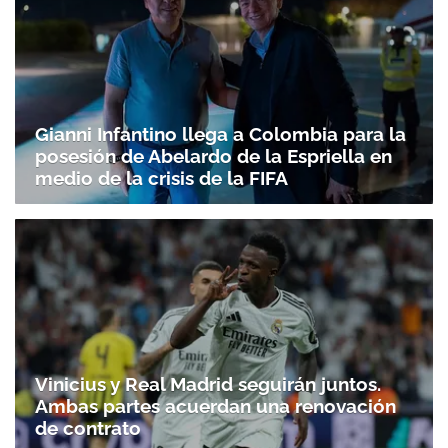
Gianni Infantino llega a Colombia para la
posesión de Abelardo de la Espriella en
medio de la crisis de la FIFA
Vinicius y Real Madrid seguirán juntos.
Ambas partes acuerdan una renovación
de contrato