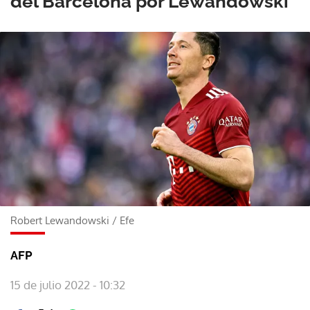
del Barcelona por Lewandowski
Robert Lewandowski
/
Efe
AFP
15 de julio 2022 - 10:32