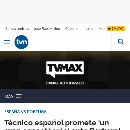
Últimas noticias
José Raúl Mulino
Cepanim
Ifarhu
Fenómeno de El Ni
EN VIVO
Ir al contenido
Obrir navegació
MÁS
ESPAÑA VS PORTUGAL
Técnico español promete 'un