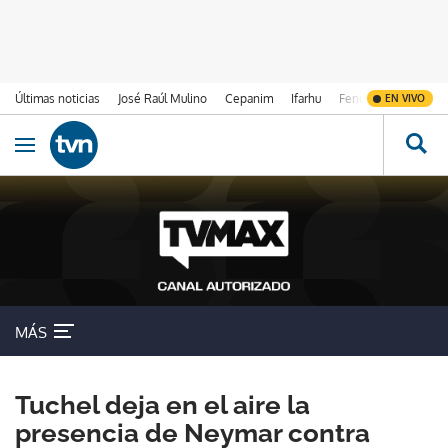
Últimas noticias
José Raúl Mulino
Cepanim
Ifarhu
Fenómeno de El Ni
EN VIVO
Ir al contenido
Obrir navegació
MÁS
Tuchel deja en el aire la
presencia de Neymar contra