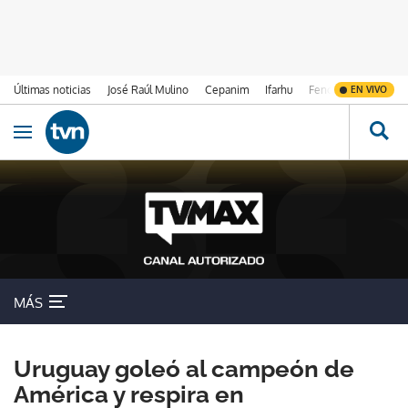
Últimas noticias
José Raúl Mulino
Cepanim
Ifarhu
Fenómeno de El Ni
EN VIVO
Ir al contenido
Obrir navegació
MÁS
Uruguay goleó al campeón de
América y respira en