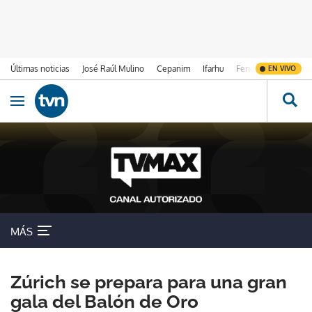
Últimas noticias
José Raúl Mulino
Cepanim
Ifarhu
Fenómeno de El Ni
EN VIVO
Ir al contenido
Obrir navegació
MÁS
Zúrich se prepara para una gran
gala del Balón de Oro