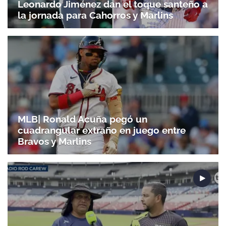
Leonardo Jiménez dan el toque santeño a
la jornada para Cahorros y Marlins
MLB| Ronald Acuña pegó un
cuadrangular extraño en juego entre
Bravos y Marlins
Gracias por suscribirte a nuestro boletín.
ACEPTAR