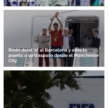
de contrato
Rodri da el 'sí' al Barcelona y abre la
puerta a su traspaso desde el Manchester
City