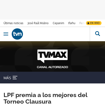
Últimas noticias
José Raúl Mulino
Cepanim
Ifarhu
Fenómeno de El Ni
EN VIVO
Ir al contenido
Obrir navegació
MÁS
LPF premia a los mejores del
Torneo Clausura