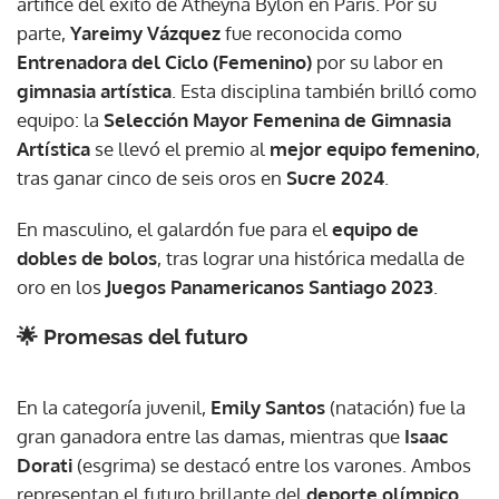
artífice del éxito de Atheyna Bylon en París. Por su
parte,
Yareimy Vázquez
fue reconocida como
Entrenadora del Ciclo (Femenino)
por su labor en
gimnasia artística
. Esta disciplina también brilló como
equipo: la
Selección Mayor Femenina de Gimnasia
Artística
se llevó el premio al
mejor equipo femenino
,
tras ganar cinco de seis oros en
Sucre 2024
.
En masculino, el galardón fue para el
equipo de
dobles de bolos
, tras lograr una histórica medalla de
oro en los
Juegos Panamericanos Santiago 2023
.
🌟 Promesas del futuro
En la categoría juvenil,
Emily Santos
(natación) fue la
gran ganadora entre las damas, mientras que
Isaac
Dorati
(esgrima) se destacó entre los varones. Ambos
representan el futuro brillante del
deporte olímpico