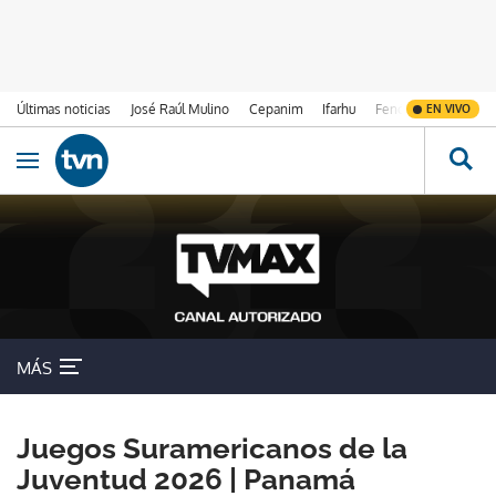
Últimas noticias
José Raúl Mulino
Cepanim
Ifarhu
Fenómeno de El Ni
EN VIVO
Ir al contenido
Obrir navegació
MÁS
Juegos Suramericanos de la
Juventud 2026 | Panamá