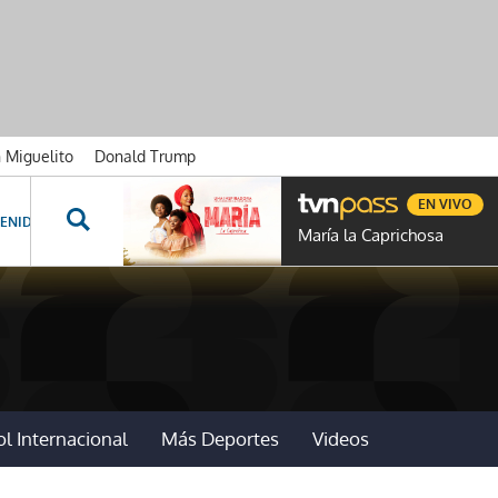
n Miguelito
Donald Trump
EN VIVO
ENIDOS ESPECIALES
NOVELAS
PROGRAMAS
GENTE TVN
PROG
María la Caprichosa
l Internacional
Más Deportes
Videos