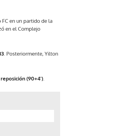
ro FC en un partido de la
izó en el Complejo
33
. Posteriormente, Yilton
reposición (90+4')
.