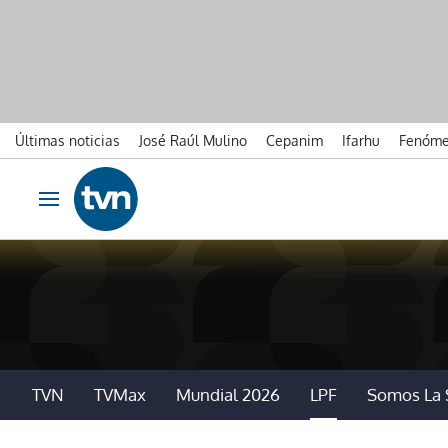
Últimas noticias
José Raúl Mulino
Cepanim
Ifarhu
Fenóme
Ir al contenido
Obrir navegació
TVN
TVMax
Mundial 2026
LPF
Somos La 