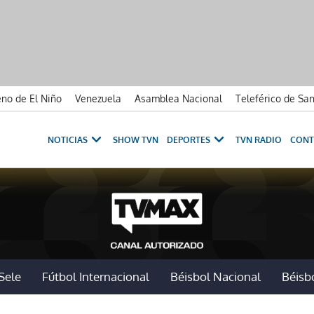
no de El Niño
Venezuela
Asamblea Nacional
Teleférico de Sa
NOTICIAS
SHOW TVN
DEPORTES
TVN RADIO
CONT
Sele
Fútbol Internacional
Béisbol Nacional
Béisbo