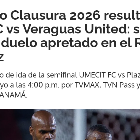
o Clausura 2026 resul
C vs Veraguas United: s
n duelo apretado en e
z
do de ida de la semifinal UMECIT FC vs Pla
o a las 4:00 p.m. por TVMAX, TVN Pass y 
PANAMÁ.