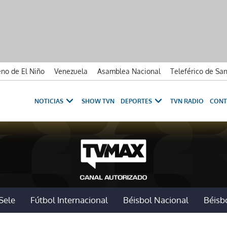
no de El Niño
Venezuela
Asamblea Nacional
Teleférico de Sa
NOTICIAS
SHOW TVN
DEPORTES
TVN RADIO
CONT
Sele
Fútbol Internacional
Béisbol Nacional
Béisbo