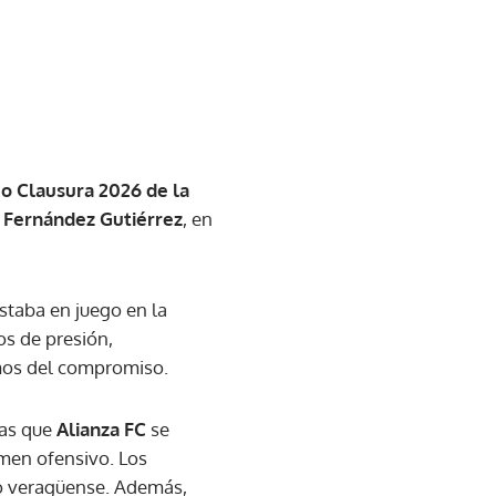
o Clausura 2026 de la
Fernández Gutiérrez
, en
staba en juego en la
os de presión,
amos del compromiso.
ras que
Alianza FC
se
men ofensivo. Los
nco veragüense. Además,