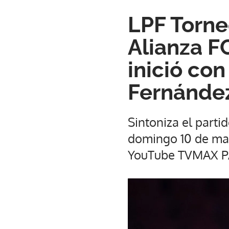
LPF Torne
Alianza F
inició co
Fernánde
Sintoniza el parti
domingo 10 de may
YouTube TVMAX 