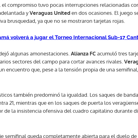
o, el compromiso tuvo pocas interrupciones relacionadas co
 adelantada y
Veraguas United
en dos ocasiones. El juego s
iva brusquedad, ya que no se mostraron tarjetas rojas.
má volverá a jugar el Torneo Internacional Sub-17 Can
sí dejó algunas amonestaciones.
Alianza FC
acumuló tres tarje
varios sectores del campo para cortar avances rivales.
Verag
 un encuentro que, pese a la tensión propia de una semifina
sticos también predominó la igualdad. Los saques de band
ontra 21, mientras que en los saques de puerta los veragüens
r de la insistencia ofensiva del cuadro capitalino durante 
erie semifinal queda completamente abierta para el duelo de