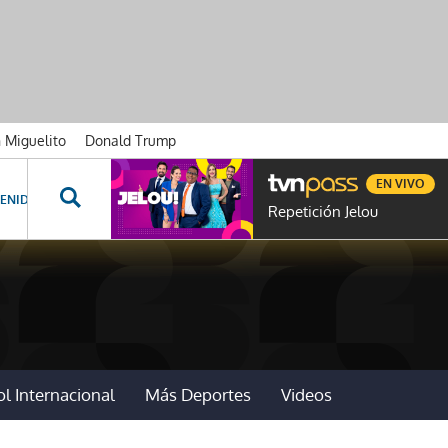
n Miguelito
Donald Trump
EN VIVO
ENIDOS ESPECIALES
NOVELAS
PROGRAMAS
GENTE TVN
PROG
Repetición Jelou
l Internacional
Más Deportes
Videos