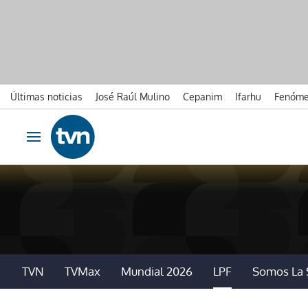
Últimas noticias
José Raúl Mulino
Cepanim
Ifarhu
Fenóme
Ir al contenido
Obrir navegació
TVN
TVMax
Mundial 2026
LPF
Somos La 