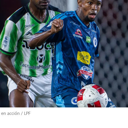
 en acción
/
LPF