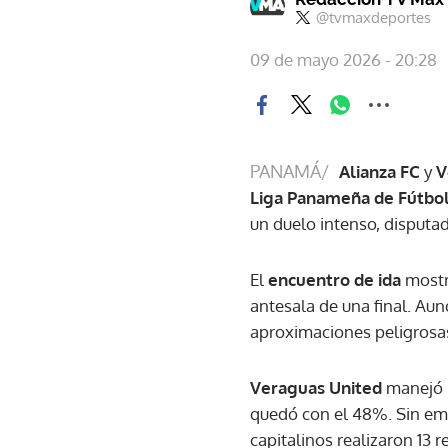
@tvmaxdeportes
09 de mayo 2026 - 20:28
PANAMÁ/
Alianza FC
y
V
Liga Panameña de Fútbo
un duelo intenso, disputa
El
encuentro de ida
mostr
antesala de una final. Au
aproximaciones peligrosa
Veraguas United
manejó l
quedó con el 48%. Sin em
capitalinos realizaron 13 