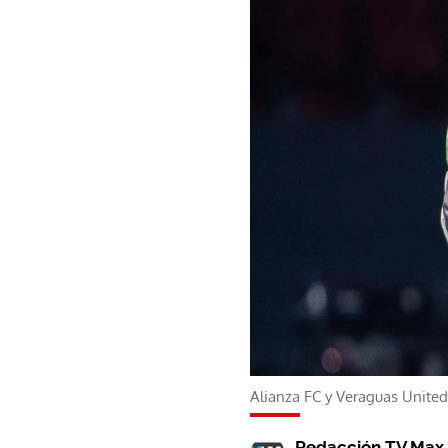
Alianza FC y Veraguas United
Redacción TV Max