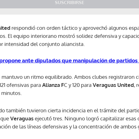
SUSCRIBIRSE
ACEPTAR
ited
respondió con orden táctico y aprovechó algunos espa
los. El equipo interiorano mostró solidez defensiva y capacid
intensidad del conjunto aliancista.
propone ante diputados que manipulación de partidos s
 mantuvo un ritmo equilibrado. Ambos clubes registraron ci
121 ofensivas para
Alianza F
C y 120 para
Veraguas United
, 
 minutos.
o también tuvieron cierta incidencia en el trámite del parti
s que
Veraguas
ejecutó tres. Ninguno logró capitalizar esas
ción de las líneas defensivas y la concentración de ambos