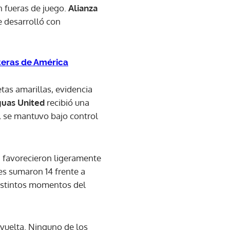
n fueras de juego.
Alianza
e desarrolló con
teras de América
tas amarillas, evidencia
uas United
recibió una
l, se mantuvo bajo control
a favorecieron ligeramente
es sumaron 14 frente a
distintos momentos del
 vuelta. Ninguno de los