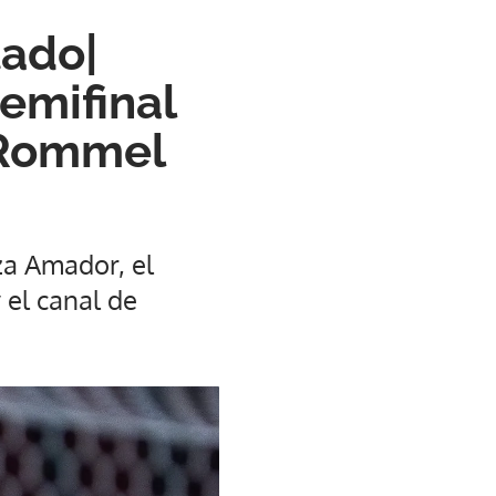
tado|
emifinal
l Rommel
za Amador, el
el canal de