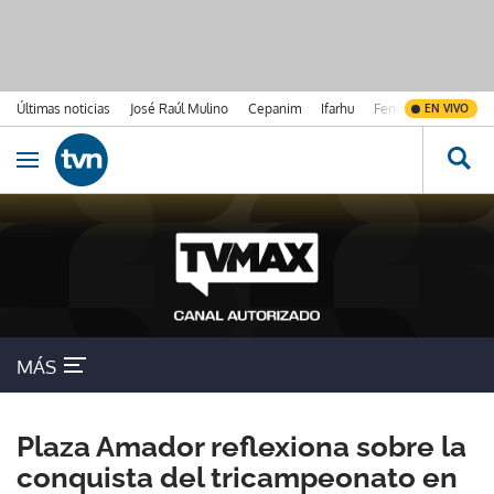
Últimas noticias
José Raúl Mulino
Cepanim
Ifarhu
Fenómeno de El Ni
EN VIVO
Ir al contenido
Obrir navegació
MÁS
Plaza Amador reflexiona sobre la
conquista del tricampeonato en