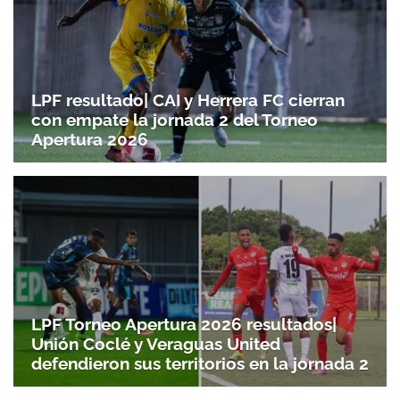
LPF resultado| CAI y Herrera FC cierran
Gracias por suscribirte a nuestro boletín.
con empate la jornada 2 del Torneo
Apertura 2026
ACEPTAR
LPF Torneo Apertura 2026 resultados|
Unión Coclé y Veraguas United
defendieron sus territorios en la jornada 2