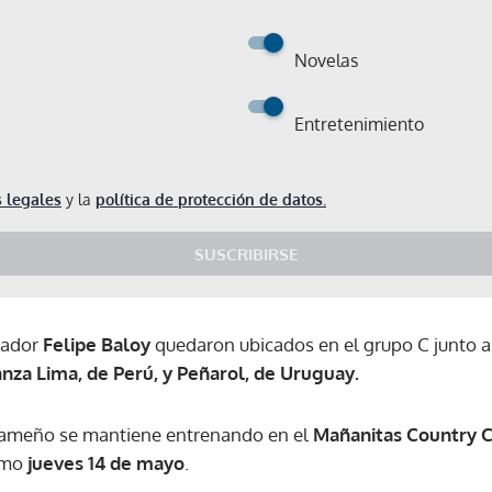
Novelas
Entretenimiento
 legales
y la
política de protección de datos.
SUSCRIBIRSE
enador
Felipe Baloy
quedaron ubicados en el grupo C junto a
anza Lima, de Perú, y Peñarol, de Uruguay.
nameño se mantiene entrenando en el
Mañanitas Country 
ximo
jueves 14 de mayo
.
Gracias por suscribirte a nuestro boletín.