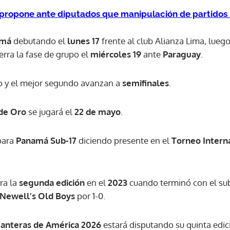
propone ante diputados que manipulación de partidos s
ACEPTAR
amá
debutando el
lunes 17
frente al club Alianza Lima, luego
erra la fase de grupo el
miércoles 19
ante
Paraguay
.
o y el mejor segundo avanzan a
semifinales
.
de Oro
se jugará el
22 de mayo
.
ara
Panamá Sub-17
diciendo presente en el
Torneo Intern
ra la
segunda edición
en el
2023
cuando terminó con el su
Newell’s Old Boys
por 1-0.
Canteras de América 2026
estará disputando su quinta edici