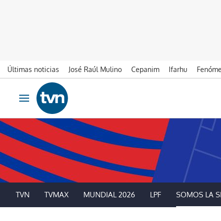
Últimas noticias
José Raúl Mulino
Cepanim
Ifarhu
Fenóme
Ir al contenido
Obrir navegació
TVN
TVMAX
MUNDIAL 2026
LPF
SOMOS LA S