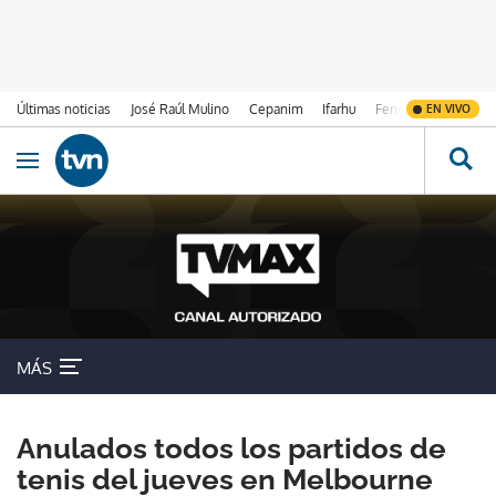
Últimas noticias
José Raúl Mulino
Cepanim
Ifarhu
Fenómeno de El Ni
EN VIVO
Ir al contenido
Obrir navegació
MÁS
Anulados todos los partidos de
tenis del jueves en Melbourne