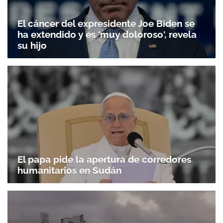
El cáncer del expresidente Joe Biden se
ha extendido y es 'muy doloroso', revela
su hijo
Gracias por suscribirte a nuestro boletín.
El papa pide la apertura de corredores
ACEPTAR
humanitarios en Sudán