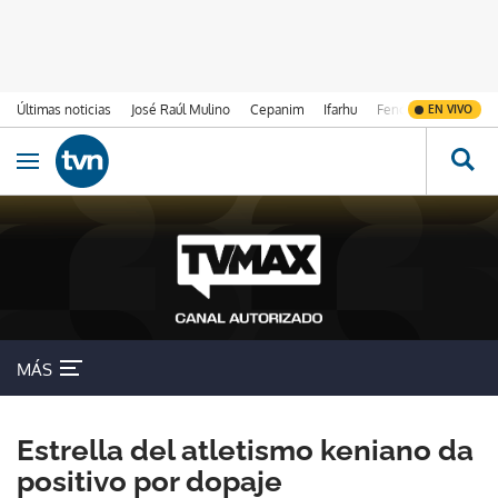
Últimas noticias
José Raúl Mulino
Cepanim
Ifarhu
Fenómeno de El Ni
EN VIVO
Ir al contenido
Obrir navegació
MÁS
Estrella del atletismo keniano da
positivo por dopaje