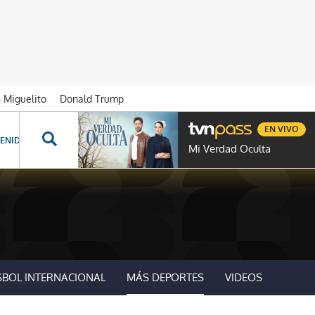
n Miguelito
Donald Trump
EN VIVO
ENIDOS ESPECIALES
NOVELAS
PROGRAMAS
GENTE TVN
PROG
Mi Verdad Oculta
SBOL INTERNACIONAL
MÁS DEPORTES
VIDEOS