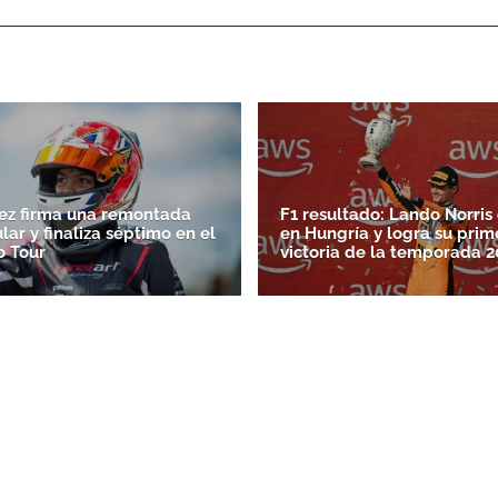
ez firma una remontada
F1 resultado: Lando Norri
ar y finaliza séptimo en el
en Hungría y logra su prim
o Tour
victoria de la temporada 2