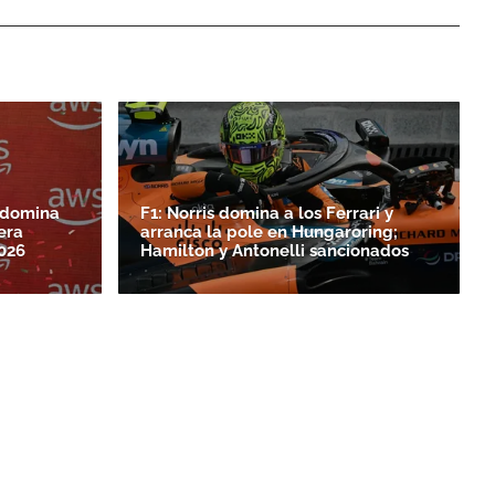
s domina
F1: Norris domina a los Ferrari y
era
arranca la pole en Hungaroring;
026
Hamilton y Antonelli sancionados