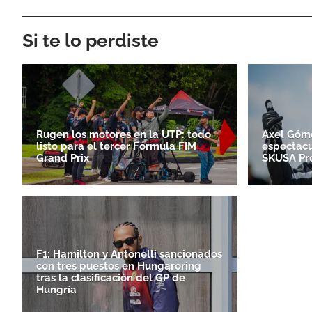
Si te lo perdiste
Rugen los motores en la UTP: todo
Axel Góm
listo para el tercer Fórmula FIM
espectacul
Grand Prix
SKUSA Pr
F1: Hamilton y Antonelli sancionados
con tres puestos en Hungaroring
tras la clasificación del GP de
Hungría