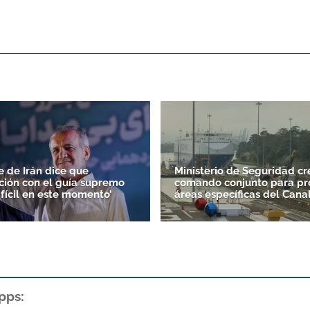
e de Irán dice que
Ministerio de Seguridad cr
ión con el guía supremo
comando conjunto para pr
ifícil en este momento’
áreas específicas del Cana
pps: