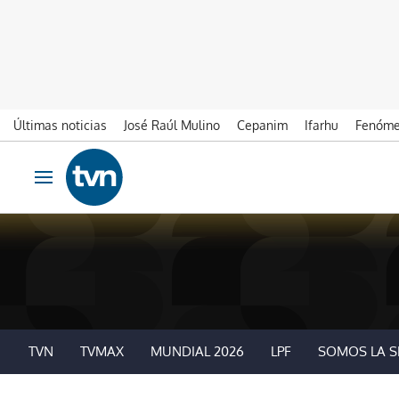
Últimas noticias
José Raúl Mulino
Cepanim
Ifarhu
Fenóme
Ir al contenido
Obrir navegació
TVN
TVMAX
MUNDIAL 2026
LPF
SOMOS LA S