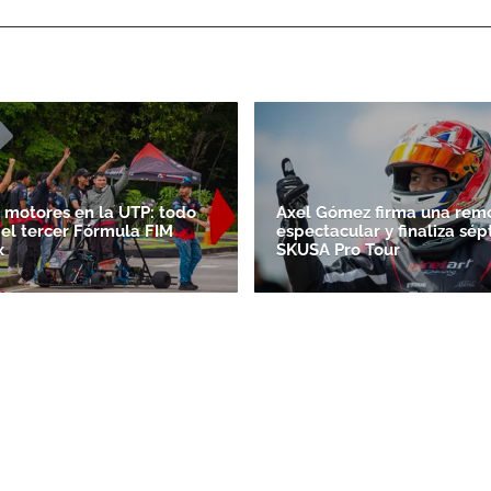
 motores en la UTP: todo
Axel Gómez firma una rem
 el tercer Fórmula FIM
espectacular y finaliza sép
x
SKUSA Pro Tour