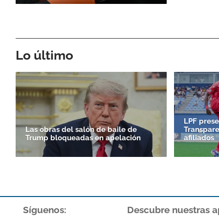
Lo último
LPF prese
Las obras del salón de baile de
Transpare
Trump bloqueadas en apelación
afiliados
Síguenos:
Descubre nuestras a