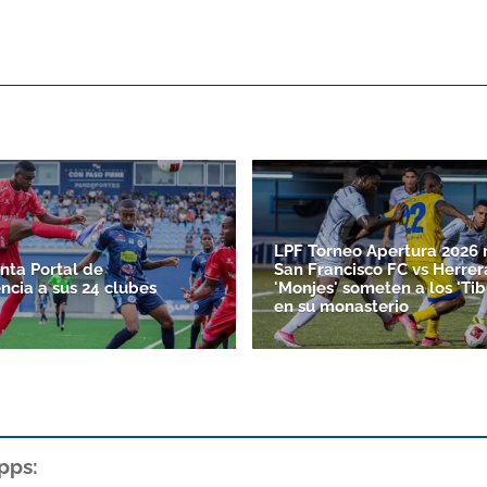
LPF Torneo Apertura 2026 
nta Portal de
San Francisco FC vs Herrer
ncia a sus 24 clubes
'Monjes' someten a los 'Ti
en su monasterio
pps: