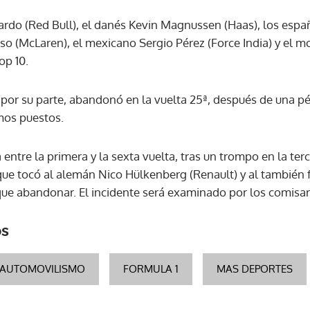
iardo (Red Bull), el danés Kevin Magnussen (Haas), los españ
ACEPTAR
so (McLaren), el mexicano Sergio Pérez (Force India) y el 
op 10.
 por su parte, abandonó en la vuelta 25ª, después de una pé
mos puestos.
 entre la primera y la sexta vuelta, tras un trompo en la ter
ue tocó al alemán Nico Hülkenberg (Renault) y al también f
 que abandonar. El incidente será examinado por los comisar
os
AUTOMOVILISMO
FORMULA 1
MAS DEPORTES