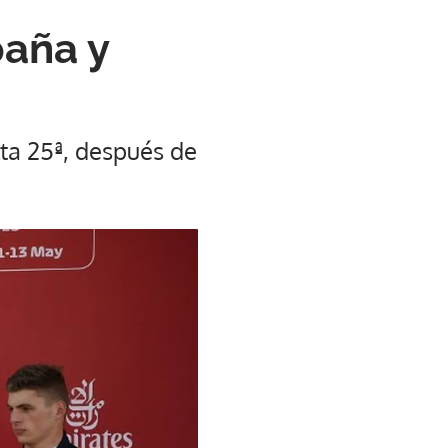
paña y
lta 25ª, después de