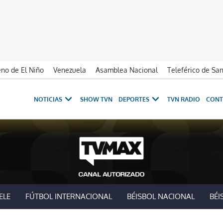
no de El Niño
Venezuela
Asamblea Nacional
Teleférico de Sa
NOTICIAS
SHOW TVN
DEPORTES
TVN RADIO
CONT
ELE
FÚTBOL INTERNACIONAL
BÉISBOL NACIONAL
BÉI