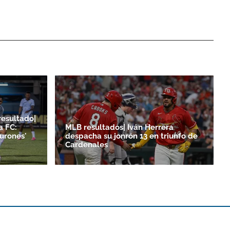
resultado|
a FC:
MLB resultados| Iván Herrera
burones'
despacha su jonrón 13 en triunfo de
Cardenales