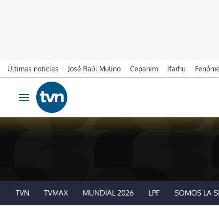
Últimas noticias
José Raúl Mulino
Cepanim
Ifarhu
Fenóme
Ir al contenido
Obrir navegació
TVN
TVMAX
MUNDIAL 2026
LPF
SOMOS LA S