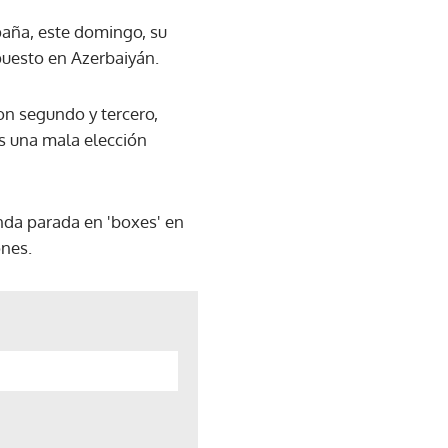
paña, este domingo, su
uesto en Azerbaiyán.
on segundo y tercero,
as una mala elección
nda parada en 'boxes' en
ones.