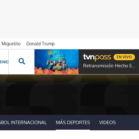
n Miguelito
Donald Trump
EN VIVO
ENIDOS ESPECIALES
NOVELAS
PROGRAMAS
GENTE TVN
PROG
Retransmisión Hecho En Panamá
SBOL INTERNACIONAL
MÁS DEPORTES
VIDEOS