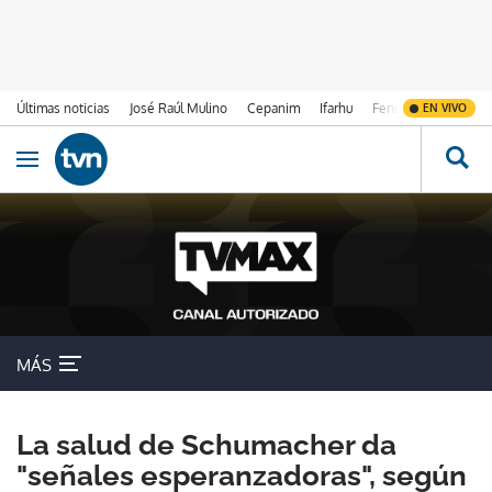
Últimas noticias
José Raúl Mulino
Cepanim
Ifarhu
Fenómeno de El Ni
EN VIVO
Ir al contenido
Obrir navegació
MÁS
La salud de Schumacher da
"señales esperanzadoras", según