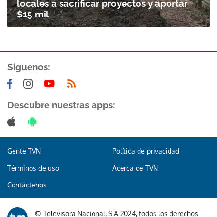
locales a sacrificar proyectos y aportar
$15 mil
Síguenos:
Descubre nuestras apps:
Gente TVN
Política de privacidad
Términos de uso
Acerca de TVN
Contáctenos
Gracias por suscribirte a nuestro boletín.
© Televisora Nacional, S.A 2024, todos los derechos