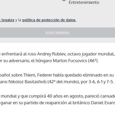
Entretenimiento
 legales
y la
política de protección de datos.
SUSCRIBIRSE
e enfrentará al ruso Andrey Rublev, octavo jugador mundial
ser su adversario, el húngaro Marton Fucsovics (46º).
español sobre Thiem, Federer había quedado eliminado en su
ano Nikoloz Basilashvili (42º del mundo), por 3-6, 6-1 y 7-5.
 mundial y que cumplirá 40 años en agosto, pareció cansado 
ganar en su partido de reaparición al británico Daniel Evans 
Gracias por suscribirte a nuestro boletín.