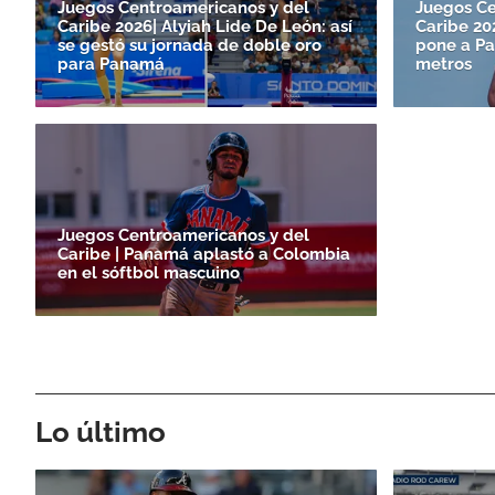
Juegos Centroamericanos y del
Juegos Ce
Caribe 2026| Alyiah Lide De León: así
Caribe 2
se gestó su jornada de doble oro
pone a Pa
para Panamá
metros
Juegos Centroamericanos y del
Caribe | Panamá aplastó a Colombia
en el sóftbol mascuino
Lo último