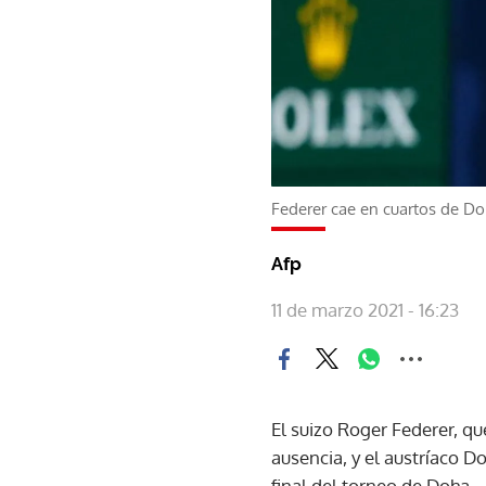
Federer cae en cuartos de Do
Afp
11 de marzo 2021 - 16:23
El suizo Roger Federer, qu
ausencia, y el austríaco 
final del torneo de Doha.