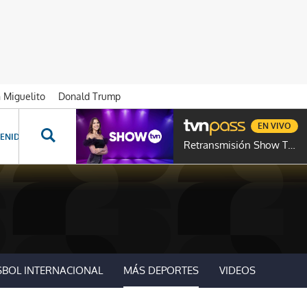
n Miguelito
Donald Trump
EN VIVO
ENIDOS ESPECIALES
NOVELAS
PROGRAMAS
GENTE TVN
PROG
Retransmisión Show TVN
SBOL INTERNACIONAL
MÁS DEPORTES
VIDEOS