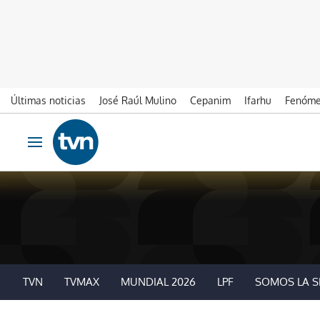
Últimas noticias
José Raúl Mulino
Cepanim
Ifarhu
Fenóme
Ir al contenido
Obrir navegació
TVN
TVMAX
MUNDIAL 2026
LPF
SOMOS LA S