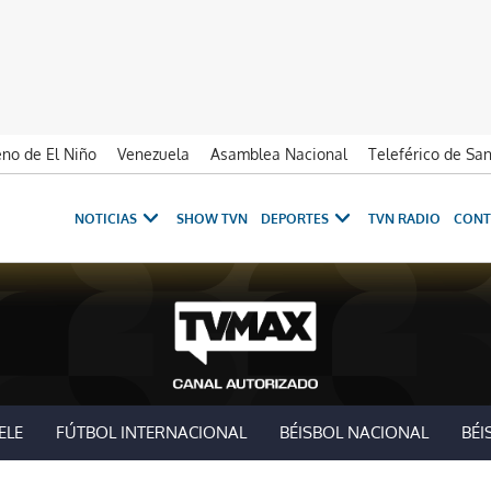
no de El Niño
Venezuela
Asamblea Nacional
Teleférico de Sa
NOTICIAS
SHOW TVN
DEPORTES
TVN RADIO
CONT
ELE
FÚTBOL INTERNACIONAL
BÉISBOL NACIONAL
BÉI