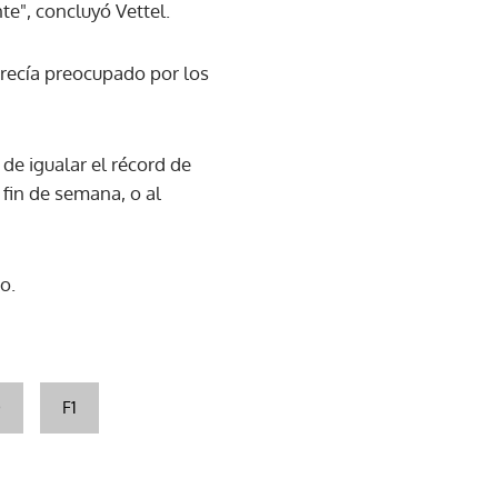
e", concluyó Vettel.
arecía preocupado por los
 de igualar el récord de
 fin de semana, o al
o.
O
F1