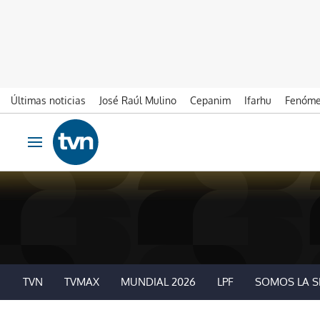
Últimas noticias
José Raúl Mulino
Cepanim
Ifarhu
Fenóme
Ir al contenido
Obrir navegació
TVN
TVMAX
MUNDIAL 2026
LPF
SOMOS LA S