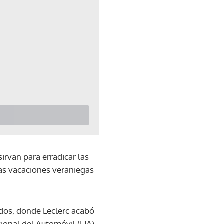
irvan para erradicar las
las vacaciones veraniegas
idos, donde Leclerc acabó
cional del Automóvil (FIA)