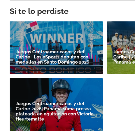
Si te lo perdiste
Juegos Centroamericanos y del
Juegos Ce
Caribe | Los eSports debutan con
Caribe | 
medallas en Santo Domingo 2026
Panamá e
Juegos Centroamericanos y del
Caribe 2026| Panamá suma presea
plateada en equitación con Victoria
Heurtematte