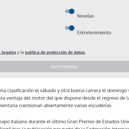
Novelas
Entretenimiento
 legales
y la
política de protección de datos.
SUSCRIBIRSE
na clasificación el sábado y otra buena carrera el domingo s
ta ventaja del motor del que dispone desde el regreso de 
entaria cuestionan abiertamente varias escuderías.
quipo italiano durante el último Gran Premio de Estados Un
Gracias por suscribirte a nuestro boletín.
llegó tras la publicación por parte de la Federación Interna