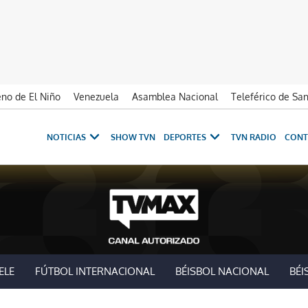
no de El Niño
Venezuela
Asamblea Nacional
Teleférico de Sa
NOTICIAS
SHOW TVN
DEPORTES
TVN RADIO
CONT
ELE
FÚTBOL INTERNACIONAL
BÉISBOL NACIONAL
BÉI