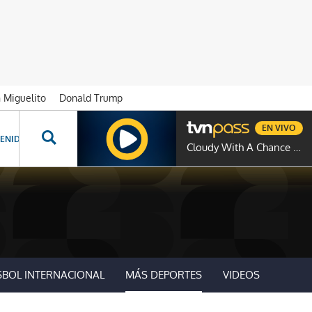
n Miguelito
Donald Trump
EN VIVO
ENIDOS ESPECIALES
NOVELAS
PROGRAMAS
GENTE TVN
PROG
Cloudy With A Chance Of Meatballs
SBOL INTERNACIONAL
MÁS DEPORTES
VIDEOS