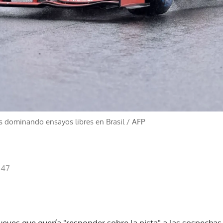
as dominando ensayos libres en Brasil
/
AFP
:47
jueves que quería "responder sobre la pista" a las sospecha