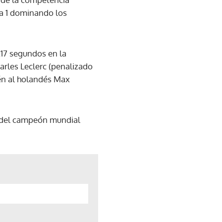
la 1 dominando los
217 segundos en la
arles Leclerc (penalizado
ién al holandés Max
to del campeón mundial