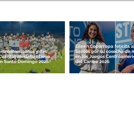
Eileen Coparropa felicita a
ntroamericanos y del
Santos por su cosecha de 
¿Cuántas medallas tiene
en los Juegos Centroameri
n Santo Domingo 2026?
del Caribe 2026