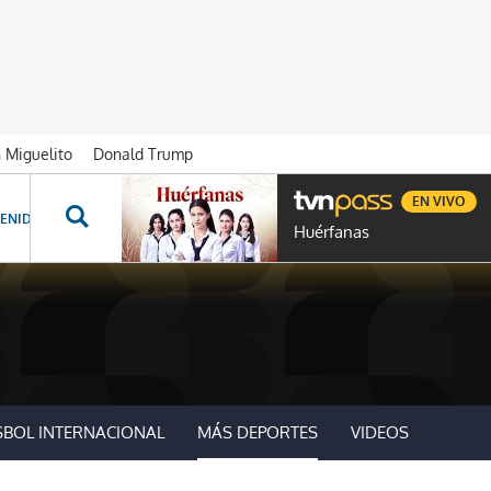
n Miguelito
Donald Trump
EN VIVO
ENIDOS ESPECIALES
NOVELAS
PROGRAMAS
GENTE TVN
PROG
Huérfanas
SBOL INTERNACIONAL
MÁS DEPORTES
VIDEOS