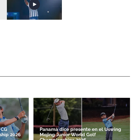
FCG
Panamá dice presente en el Uswing
hip 2026
Mojing Junior World Golf