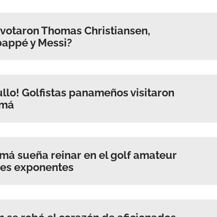
votaron Thomas Christiansen,
bappé y Messi?
llo! Golfistas panameños visitaron
amá
á sueña reinar en el golf amateur
les exponentes