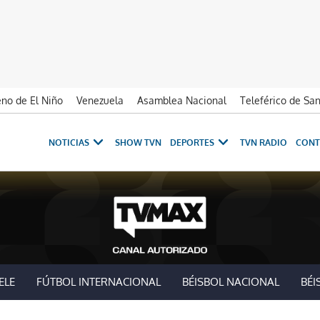
no de El Niño
Venezuela
Asamblea Nacional
Teleférico de Sa
NOTICIAS
SHOW TVN
DEPORTES
TVN RADIO
CONT
ELE
FÚTBOL INTERNACIONAL
BÉISBOL NACIONAL
BÉI