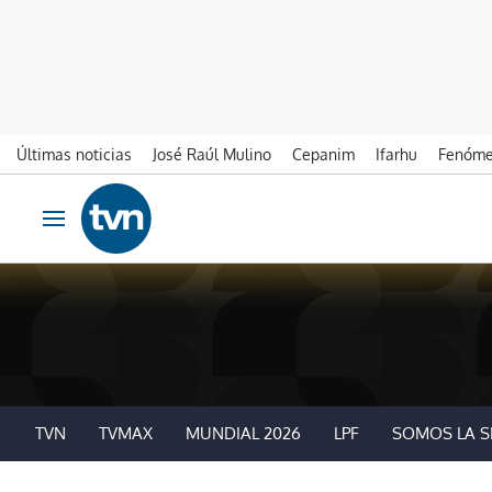
Últimas noticias
José Raúl Mulino
Cepanim
Ifarhu
Fenóme
Ir al contenido
Obrir navegació
TVN
TVMAX
MUNDIAL 2026
LPF
SOMOS LA S