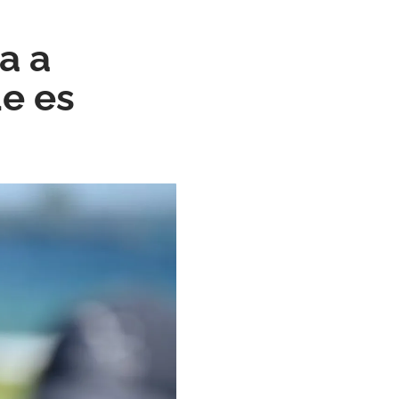
a a
ue es