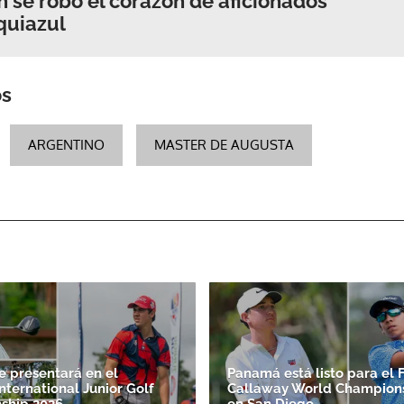
 se robó el corazón de aficionados
quiazul
os
ARGENTINO
MASTER DE AUGUSTA
 presentará en el
Panamá está listo para el 
nternational Junior Golf
Callaway World Champions