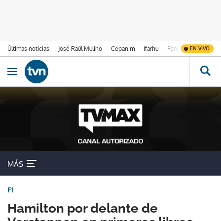
Últimas noticias
José Raúl Mulino
Cepanim
Ifarhu
Fenómeno de El Ni
EN VIVO
Ir al contenido
Obrir navegació
MÁS
F1
Hamilton por delante de