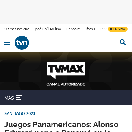
Últimas noticias
José Raúl Mulino
Cepanim
Ifarhu
Fenómeno de El Ni
EN VIVO
Ir al contenido
Obrir navegació
MÁS
SANTIAGO 2023
Juegos Panamericanos: Alonso