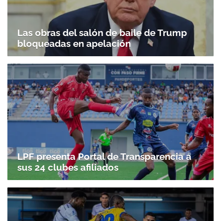
Gracias por suscribirte a nuestro boletín.
Las obras del salón de baile de Trump
bloqueadas en apelación
ACEPTAR
LPF presenta Portal de Transparencia a
sus 24 clubes afiliados