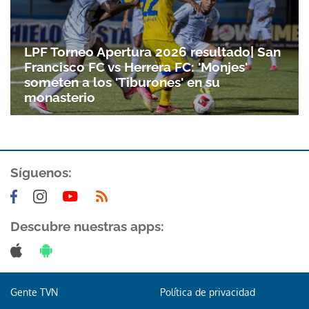
LPF Torneo Apertura 2026 resultado| San
Francisco FC vs Herrera FC: 'Monjes'
someten a los 'Tiburones' en su
monasterio
Síguenos:
Descubre nuestras apps:
Gente TVN
Política de privacidad