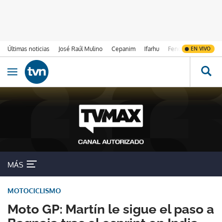
Últimas noticias
José Raúl Mulino
Cepanim
Ifarhu
Fenómeno de El Ni
EN VIVO
Ir al contenido
Obrir navegació
MÁS
MOTOCICLISMO
Moto GP: Martín le sigue el paso a