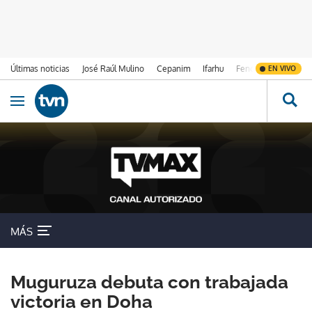
Últimas noticias
José Raúl Mulino
Cepanim
Ifarhu
Fenómeno de El Ni
EN VIVO
Ir al contenido
Obrir navegació
MÁS
Muguruza debuta con trabajada
victoria en Doha