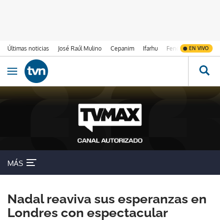
Últimas noticias
José Raúl Mulino
Cepanim
Ifarhu
Fenómeno de El Ni
EN VIVO
Ir al contenido
Obrir navegació
MÁS
Nadal reaviva sus esperanzas en
Londres con espectacular