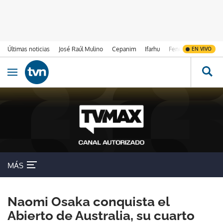
Últimas noticias
José Raúl Mulino
Cepanim
Ifarhu
Fenómeno de El Ni
EN VIVO
Ir al contenido
Obrir navegació
MÁS
Naomi Osaka conquista el
Abierto de Australia, su cuarto