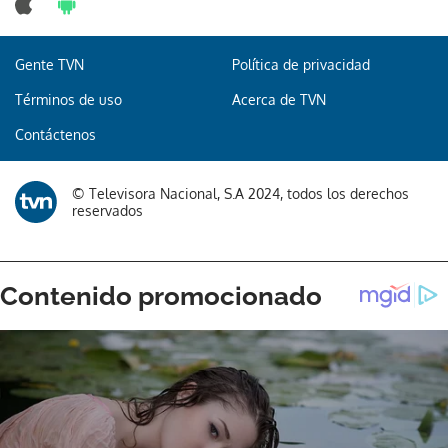
Gente TVN
Política de privacidad
Gracias por suscribirte a nuestro boletín.
Términos de uso
Acerca de TVN
Contáctenos
ACEPTAR
© Televisora Nacional, S.A 2024, todos los derechos
reservados