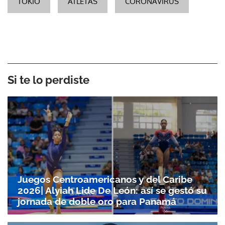
TOKIO
ATLETAS
CORONAVIRUS
Si te lo perdiste
Juegos Centroamericanos y del Caribe
2026| Alyiah Lide De León: así se gestó su
jornada de doble oro para Panamá