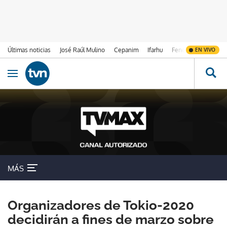
Últimas noticias
José Raúl Mulino
Cepanim
Ifarhu
Fenómeno de El Ni
EN VIVO
Ir al contenido
Obrir navegació
MÁS
Organizadores de Tokio-2020
decidirán a fines de marzo sobre