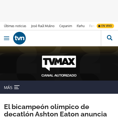
Últimas noticias
José Raúl Mulino
Cepanim
Ifarhu
Fenómeno de El Ni
EN VIVO
Ir al contenido
Obrir navegació
MÁS
El bicampeón olímpico de
decatlón Ashton Eaton anuncia