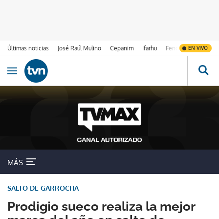
Últimas noticias
José Raúl Mulino
Cepanim
Ifarhu
Fenómeno de El Ni
EN VIVO
Ir al contenido
Obrir navegació
MÁS
SALTO DE GARROCHA
Prodigio sueco realiza la mejor