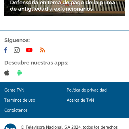
Defensoría en tema de pago de la prima
de antigüedad a exfuncionarios
Síguenos:
Descubre nuestras apps:
Gente TVN
Política de privacidad
Términos de uso
Acerca de TVN
Contáctenos
Gracias por suscribirte a nuestro boletín.
© Televisora Nacional, S.A 2024, todos los derechos