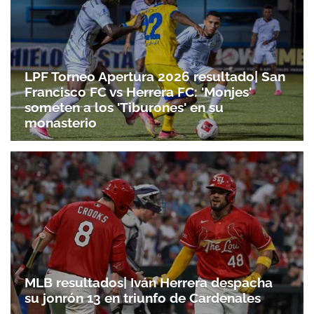
LPF Torneo Apertura 2026 resultado| San
Francisco FC vs Herrera FC: 'Monjes'
someten a los 'Tiburones' en su
monasterio
MLB resultados| Iván Herrera despacha
su jonrón 13 en triunfo de Cardenales