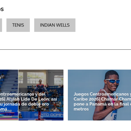
os
TENIS
INDIAN WELLS
ntroamericanos y del
Juegos Centroamericanos 
6| Alyiah Lide De León: así
Caribe 2026| Chamar Cham
su jornada de doble oro
pone a Panamá en la final 
amá
metros