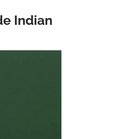
e Indian
P