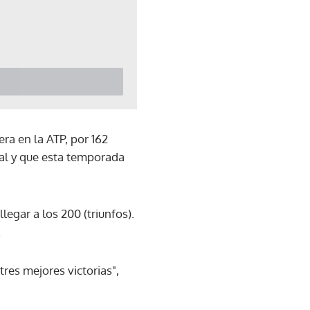
ra en la ATP, por 162
ial y que esta temporada
egar a los 200 (triunfos).
.
res mejores victorias",