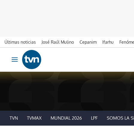
Últimas noticias
José Raúl Mulino
Cepanim
Ifarhu
Fenóme
Ir al contenido
Obrir navegació
TVN
TVMAX
MUNDIAL 2026
LPF
SOMOS LA S