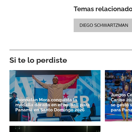
Temas relacionad
DIEGO SCHWARTZMAN
Si te lo perdiste
Juegos Ce
Jhonnatan Mora conquista la
Caribe 202
medalla dorada en eFootball para
se gestó 
Panamá en Santo Doming­o 2026
para Pan