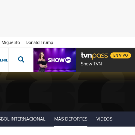
n Miguelito
Donald Trump
EN VIVO
ENIDOS ESPECIALES
NOVELAS
PROGRAMAS
GENTE TVN
PROG
Show TVN
SBOL INTERNACIONAL
MÁS DEPORTES
VIDEOS