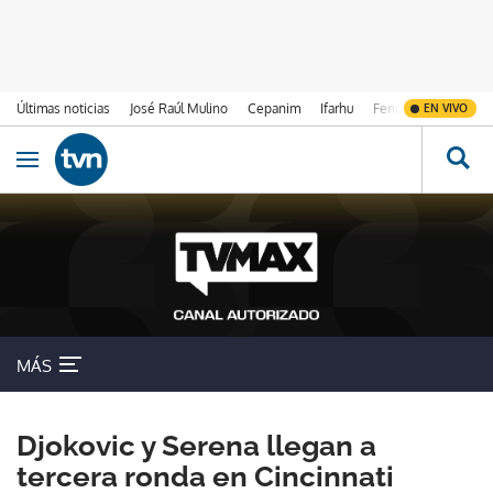
Últimas noticias
José Raúl Mulino
Cepanim
Ifarhu
Fenómeno de El Ni
EN VIVO
Ir al contenido
Obrir navegació
MÁS
Djokovic y Serena llegan a
tercera ronda en Cincinnati