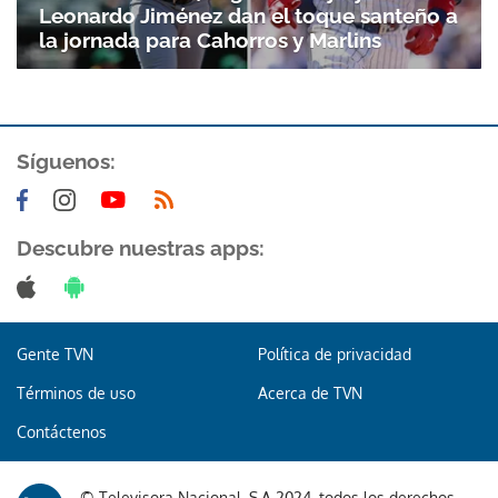
Leonardo Jiménez dan el toque santeño a
la jornada para Cahorros y Marlins
Síguenos:
Gracias por suscribirte a nuestro boletín.
Descubre nuestras apps:
ACEPTAR
Gente TVN
Política de privacidad
Términos de uso
Acerca de TVN
Contáctenos
© Televisora Nacional, S.A 2024, todos los derechos