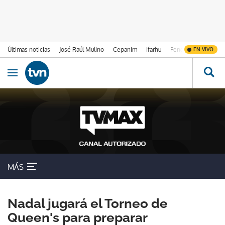
Últimas noticias
José Raúl Mulino
Cepanim
Ifarhu
Fenómeno de El Ni
EN VIVO
Ir al contenido
Obrir navegació
MÁS
Nadal jugará el Torneo de
Queen's para preparar