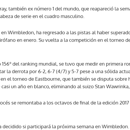
rray, también ex número 1 del mundo, que reapareció la sem
cabeza de serie en el cuadro masculino.
ACEPTAR
 en Wimbledon, ha regresado a las pistas al haber superad
uirófano en enero. Su vuelta a la competición en el torneo d
o 156º del ranking mundial, se tuvo que medir en primera ro
tar la derrota por 6-2, 6-7 (4/7) y 5-7 pese a una sólida actua
en el torneo de Eastbourne, que también se disputa sobre hi
casi un año en blanco, eliminando al suizo Stan Wawrinka, 
scocés se remontaba a los octavos de final de la edición 20
a decidido si participará la próxima semana en Wimbledon.