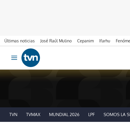
Últimas noticias
José Raúl Mulino
Cepanim
Ifarhu
Fenóme
Ir al contenido
Obrir navegació
TVN
TVMAX
MUNDIAL 2026
LPF
SOMOS LA S