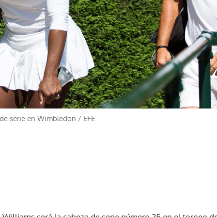
 de serie en Wimbledon
/
EFE
 Williams será la cabeza de serie número 25 en el torneo