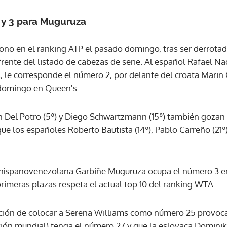
 y 3 para Muguruza
ono en el ranking ATP el pasado domingo, tras ser derrotado
frente del listado de cabezas de serie. Al español Rafael 
, le corresponde el número 2, por delante del croata Marin Ci
domingo en Queen's.
n Del Potro (5º) y Diego Schwartzmann (15º) también gozan 
 que los españoles Roberto Bautista (14º), Pablo Carreño (21
a hispanovenezolana Garbiñe Muguruza ocupa el número 3 
primeras plazas respeta el actual top 10 del ranking WTA.
ación de colocar a Serena Williams como número 25 provoca
ación mundial) tenga el número 27 y que la eslovaca Dominik