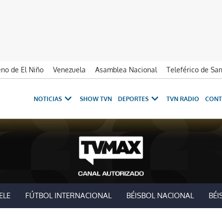
no de El Niño
Venezuela
Asamblea Nacional
Teleférico de Sa
NOTICIAS
SHOW TVN
DEPORTES
TVN RADIO
CONT
ELE
FÚTBOL INTERNACIONAL
BÉISBOL NACIONAL
BÉI