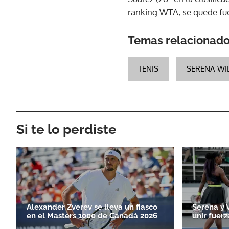
ranking WTA, se quede fue
Temas relacionad
TENIS
SERENA WI
Si te lo perdiste
Alexander Zverev se lleva un fiasco
Serena y 
en el Masters 1000 de Canadá 2026
unir fuerz