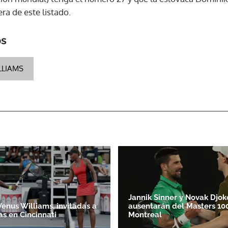
ra de este listado.
os
LLIAMS
Jannik Sinner y Novak Djok
Venus Williams, invitadas a
ausentarán del Masters 10
as en Cincinnati
Montreal