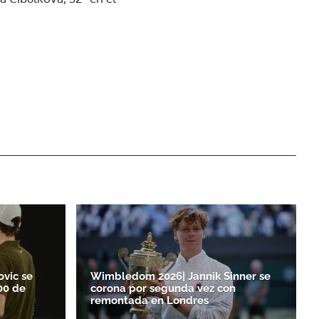
ovic se
Wimbledom 2026| Jannik Sinner se
00 de
corona por segunda vez con
remontada en Londres