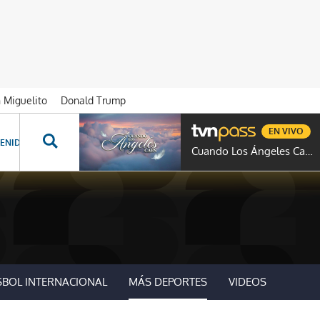
n Miguelito
Donald Trump
EN VIVO
ENIDOS ESPECIALES
NOVELAS
PROGRAMAS
GENTE TVN
PROG
Cuando Los Ángeles Caen
SBOL INTERNACIONAL
MÁS DEPORTES
VIDEOS