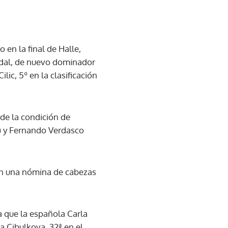
 en la final de Halle,
Nadal, de nuevo dominador
lic, 5º en la clasificación
de la condición de
º) y Fernando Verdasco
en una nómina de cabezas
 que la española Carla
a Cibulkova, 32ª en el