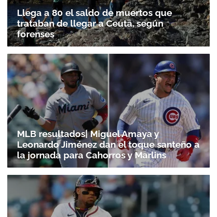
Llega a 80 el saldo de muertos que
trataban de llegar a Ceuta, según
forenses
MLB resultados| Miguel Amaya y
Leonardo Jiménez dan el toque santeño a
la jornada para Cahorros y Marlins