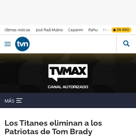
Últimas noticias
José Raúl Mulino
Cepanim
Ifarhu
Fenómeno de El Ni
EN VIVO
Ir al contenido
Obrir navegació
MÁS
Los Titanes eliminan a los
Patriotas de Tom Brady