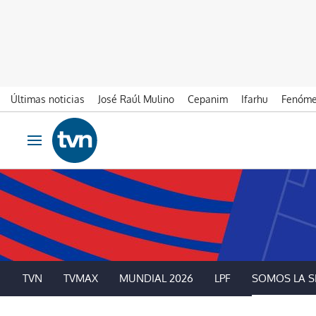
Últimas noticias
José Raúl Mulino
Cepanim
Ifarhu
Fenóme
Ir al contenido
Obrir navegació
TVN
TVMAX
MUNDIAL 2026
LPF
SOMOS LA S