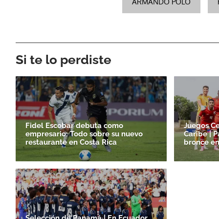
ARMANDO POLO
Si te lo perdiste
Fidel Escobar debuta como
Juegos Ce
empresario: Todo sobre su nuevo
Caribe | 
restaurante en Costa Rica
bronce en
Selección de Panamá | En Ecuador