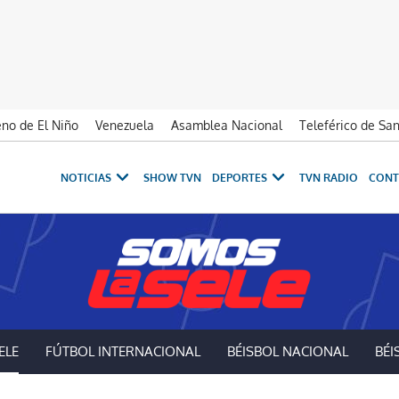
no de El Niño
Venezuela
Asamblea Nacional
Teleférico de Sa
NOTICIAS
SHOW TVN
DEPORTES
TVN RADIO
CONT
ELE
FÚTBOL INTERNACIONAL
BÉISBOL NACIONAL
BÉI