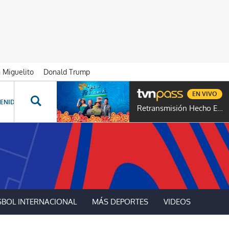
n Miguelito
Donald Trump
EN VIVO
ENIDOS ESPECIALES
NOVELAS
PROGRAMAS
GENTE TVN
PROG
Retransmisión Hecho En Panamá
SBOL INTERNACIONAL
MÁS DEPORTES
VIDEOS