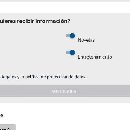
ieres recibir información?
Novelas
Entretenimiento
 legales
y la
política de protección de datos.
SUSCRIBIRSE
Gracias por suscribirte a nuestro boletín.
os
ACEPTAR