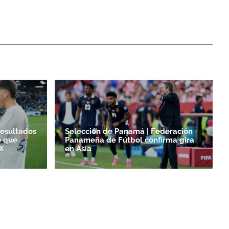
resultados
Selección de Panamá | Federación
o que
Panameña de Fútbol confirma gira
X
en Asia