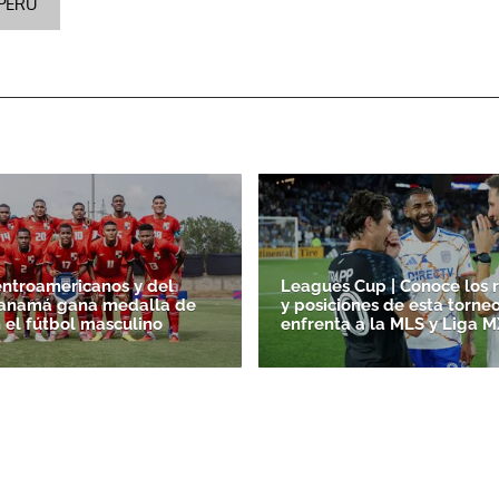
PERÚ
ntroamericanos y del
Leagues Cup | Conoce los 
Panamá gana medalla de
y posiciones de esta torne
 el fútbol masculino
enfrenta a la MLS y Liga M