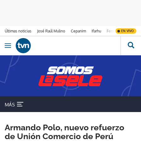
Últimas noticias
José Raúl Mulino
Cepanim
Ifarhu
Fenómeno de El Ni
EN VIVO
Ir al contenido
Obrir navegació
MÁS
Armando Polo, nuevo refuerzo
de Unión Comercio de Perú