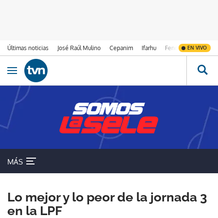
Últimas noticias
José Raúl Mulino
Cepanim
Ifarhu
Fenómeno de El Ni
EN VIVO
Ir al contenido
Obrir navegació
MÁS
Lo mejor y lo peor de la jornada 3
en la LPF