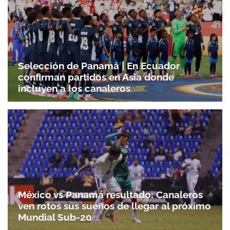
Selección de Panamá | En Ecuador
Gracias por suscribirte a nuestro boletín.
confirman partidos en Asia donde
incluyen a los canaleros
ACEPTAR
México vs Panamá resultado: Canaleros
ven rotos sus sueños de llegar al próximo
Mundial Sub-20