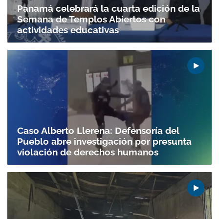
ACEPTAR
Panamá celebrará la cuarta edición de la
Semana de Templos Abiertos con
actividades educativas
Caso Alberto Llerena: Defensoría del
Pueblo abre investigación por presunta
violación de derechos humanos