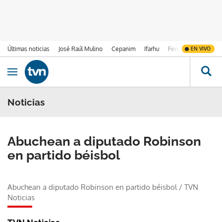
Últimas noticias
José Raúl Mulino
Cepanim
Ifarhu
Fenómeno de El Ni
EN VIVO
Ir al contenido
Obrir navegació
Noticias
Abuchean a diputado Robinson
en partido béisbol
Abuchean a diputado Robinson en partido béisbol
/
TVN
Noticias