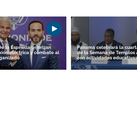
e la Espriella priorizan
Panamá celebrará la cuart
xión eléctrica y combate al
de la Semana de Templos 
ganizado
con actividades educativa