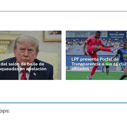
LPF presenta Portal de
 del salón de baile de
Transparencia a sus 24 clu
oqueadas en apelación
afiliados
pps: