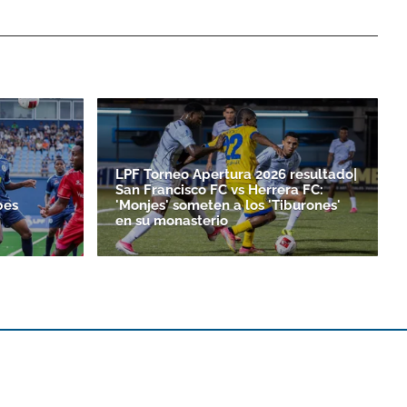
LPF Torneo Apertura 2026 resultado|
San Francisco FC vs Herrera FC:
bes
'Monjes' someten a los 'Tiburones'
en su monasterio