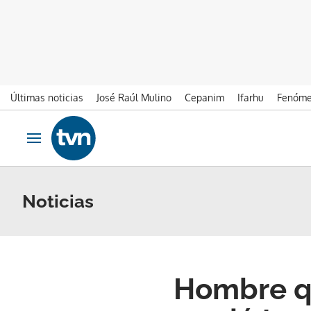
Últimas noticias
José Raúl Mulino
Cepanim
Ifarhu
Fenóme
Ir al contenido
Obrir navegació
Noticias
Hombre qu