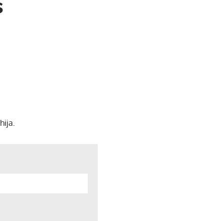
s
hija.